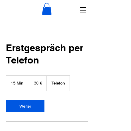
Erstgespräch per
Telefon
30
Euro
15 Min.
1
30 €
Telefon
5
M
i
n
Weiter
.